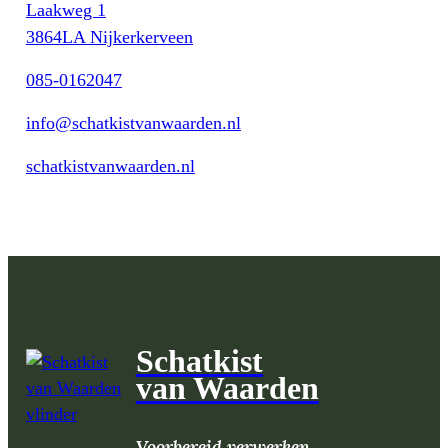
Laakweg 1
3864LA Nijkerkerveen
085-0162047
info@schatkistvanwaarden.nl
schatkistvanwaarden.nl
Schatkist
van Waarden
Voorbereid verwerken