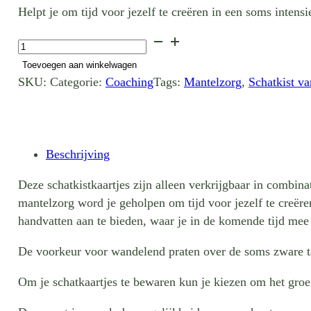
Helpt je om tijd voor jezelf te creëren in een soms inten
Schatkistkaartjes
met
Toevoegen aan winkelwagen
begeleiding
SKU:
Categorie:
Coaching
Tags:
Mantelzorg
,
Schatkist v
voor
mantelzorgers
aantal
Beschrijving
Deze schatkistkaartjes zijn alleen verkrijgbaar in combi
mantelzorg word je geholpen om tijd voor jezelf te creër
handvatten aan te bieden, waar je in de komende tijd mee 
De voorkeur voor wandelend praten over de soms zware taa
Om je schatkaartjes te bewaren kun je kiezen om het groene