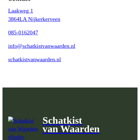
Laakweg 1
3864LA Nijkerkerveen
085-0162047
info@schatkistvanwaarden.nl
schatkistvanwaarden.nl
Schatkist
van Waarden